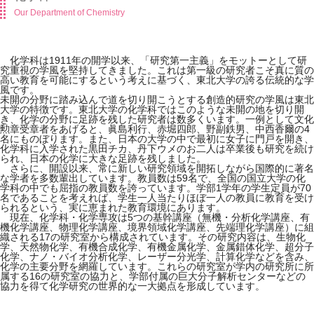
Our Department of Chemistry
化学科は1911年の開学以来、「研究第一主義」をモットーとして研
究重視の学風を堅持してきました。これは第一級の研究者こそ真に質の
高い教育を可能にするという考えに基づく、東北大学の誇る伝統的な学
風です。
未開の分野に踏み込んで道を切り開こうとする創造的研究の学風は東北
大学の特徴です。東北大学の化学科ではこのような未開の地を切り開
き、化学の分野に足跡を残した研究者は数多くいます。一例として文化
勲章受章者をあげると、眞島利行、赤堀四郎、野副鉄男、中西香爾の4
名にものぼります。また、日本の大学の中で最初に女子に門戸を開き、
化学科に入学された黒田チカ、丹下ウメのお二人は卒業後も研究を続け
られ、日本の化学に大きな足跡を残しました。
さらに、開設以来、常に新しい研究領域を開拓しながら国際的に著名
な学者を多数輩出しています。教員数は59名で、全国の国立大学の化
学科の中でも屈指の教員数を誇っています。学部1学年の学生定員が70
名であることを考えれば、学生一人当たりほぼ一人の教員に教育を受け
られるという、実に恵まれた教育環境にあります。
現在、化学科・化学専攻は5つの基幹講座（無機・分析化学講座、有
機化学講座、物理化学講座、境界領域化学講座、先端理化学講座）に組
織される17の研究室から構成されています。その研究内容は、生物化
学、天然物化学、有機合成化学、有機金属化学、金属錯体化学、超分子
化学、ナノ・バイオ分析化学、レーザー分光学、計算化学などを含み、
化学の主要分野を網羅しています。これらの研究室が学内の研究所に所
属する16の研究室の協力と、学部付属の巨大分子解析センターなどの
協力を得て化学研究の世界的な一大拠点を形成しています。