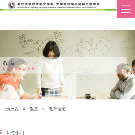
教育
Education
ホーム
»
教育
»
教育理念
化学科!!